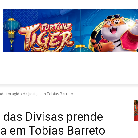
de foragido da Justiça em Tobias Barreto
 das Divisas prende
ça em Tobias Barreto