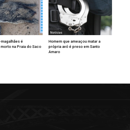
Notícias
-magalhães é
Homem que ameaçou matar a
morto na Praia do Saco
própria avó é preso em Santo
Amaro