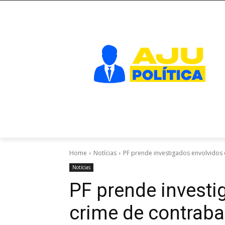
Home
Notícias
PF prende investigados envolvidos
Notícias
PF prende investi
crime de contraba