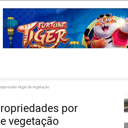
supressão ilegal de vegetação
ropriedades por
de vegetação