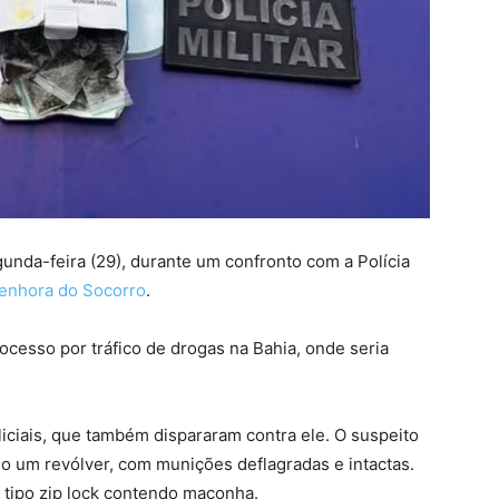
da-feira (29), durante um confronto com a Polícia
enhora do Socorro
.
esso por tráfico de drogas na Bahia, onde seria
oliciais, que também dispararam contra ele. O suspeito
ado um revólver, com munições deflagradas e intactas.
ipo zip lock contendo maconha.