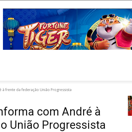
 à frente da federação União Progressista
onforma com André à
ão União Progressista