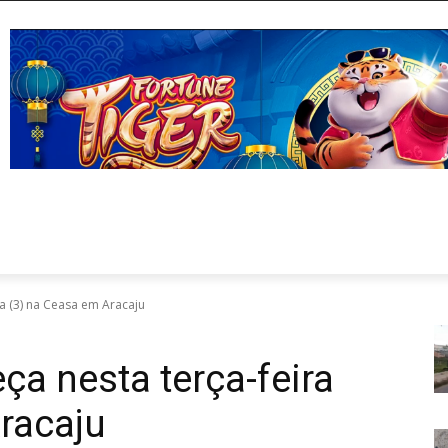
ra (3) na Ceasa em Aracaju
ça nesta terça-feira
racaju