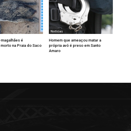
Notícias
-magalhães é
Homem que ameaçou matar a
morto na Praia do Saco
própria avó é preso em Santo
Amaro