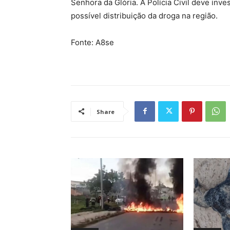
Senhora da Glória. A Polícia Civil deve inve
possível distribuição da droga na região.
Fonte: A8se
Share