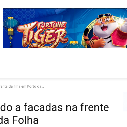
nte da filha em Porto da...
do a facadas na frente
da Folha